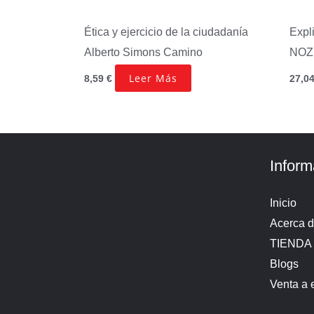
Ética y ejercicio de la ciudadanía
Expl
Alberto Simons Camino
NOZ
Leer Más
8,59
€
27,0
Inform
Inicio
Acerca 
TIENDA
Blogs
Venta a 