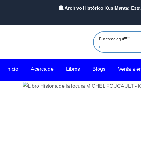
Ir
🏛️ Archivo Histórico KusiManta:
Esta 
al
contenido
Inicio
Acerca de
Libros
Blogs
Venta a e