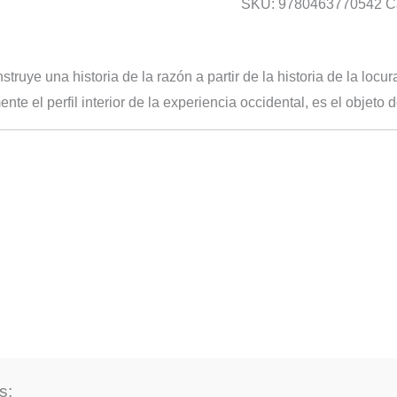
SKU:
9780463770542
C
truye una historia de la razón a partir de la historia de la lo
te el perfil interior de la experiencia occidental, es el objeto 
s: