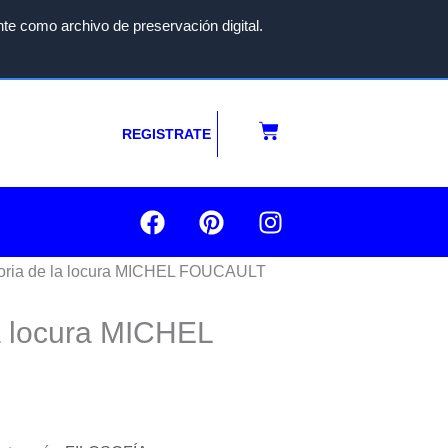
te como archivo de preservación digital.
Carrito
REGISTRATE
F
P
I
a
i
n
c
n
s
toria de la locura MICHEL FOUCAULT
e
t
t
b
e
a
a locura
MICHEL
o
r
g
o
e
r
k
s
a
t
m