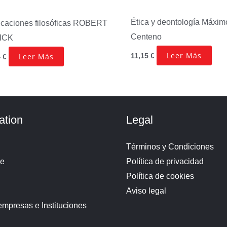
Ética y deontología
Máxim
icaciones filosóficas
ROBERT
Centeno
ICK
Leer Más
11,15
€
Leer Más
4
€
ation
Legal
Términos y Condiciones
de
Política de privacidad
Política de cookies
Aviso legal
empresas e Instituciones