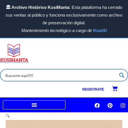
Ir
🏛️ Archivo Histórico KusiManta:
Esta plataforma ha cerrado
al
sus ventas al público y funciona exclusivamente como archivo
contenido
de preservación digital.
Mantenimiento tecnológico a cargo de
KusiAI
Carrit
REGISTRATE
F
P
I
a
i
n
c
n
s
Venta a empresas e Instituciones
🔍
e
t
t
b
e
a