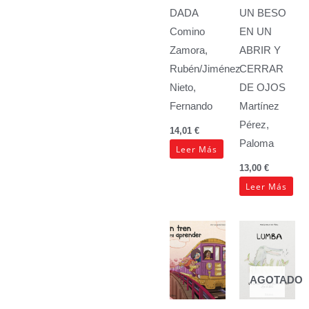
DADA
UN BESO
Comino
EN UN
Zamora,
ABRIR Y
Rubén/Jiménez
CERRAR
Nieto,
DE OJOS
Fernando
Martínez
Pérez,
14,01
€
Paloma
Leer Más
13,00
€
Leer Más
AGOTADO