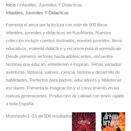
o
r
g
Inicio
/ Infantiles, Juveniles Y Didacticos
o
e
r
k
s
a
Infantiles, Juveniles Y Didacticos
t
m
Fomenta el amor por la lectura con más de 500 libros
infantiles, juveniles y didácticos en KusiManta. Nuestra
colección incluye cuentos ilustrados, novelas juveniles, libros
educativos, material didáctico y recursos para el aprendizaje.
Desde primeros lectores hasta adolescentes, encuentra
historias que educan, entretienen e inspiran. Temas variados:
aventuras, fantasía, valores, ciencia, historia y desarrollo de
habilidades. Perfectos para padres, educadores y bibliotecas
escolares. Fomenta la imaginación y el conocimiento en las
nuevas generaciones. Producción de calidad con envío rápido
a toda España.
Mostrando 1–15 de 506 resultados