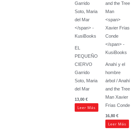
EL
PEQUEÑO
CIERVO
Anahí y el
Garrido
hombre
Soto, Maria
árbol / Anahí
del Mar
and the Tree
Man
Xavier
13,00
€
Frías Conde
Leer Más
16,80
€
Leer Más