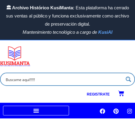
Ir
🏛️ Archivo Histórico KusiManta:
Esta plataforma ha cerrado
al
sus ventas al público y funciona exclusivamente como archivo
contenido
de preservación digital.
Mantenimiento tecnológico a cargo de
KusiAI
Ordenado
por
los
últimos
Carrit
REGISTRATE
F
P
I
a
i
n
c
n
s
Venta a empresas e Instituciones
e
t
t
b
e
a