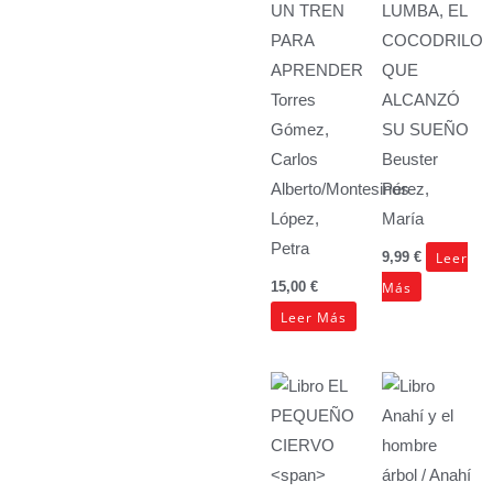
UN TREN
LUMBA, EL
PARA
COCODRILO
APRENDER
QUE
Torres
ALCANZÓ
Gómez,
SU SUEÑO
Carlos
Beuster
Alberto/Montesinos
Pérez,
López,
María
Petra
Leer
9,99
€
Más
15,00
€
Leer Más