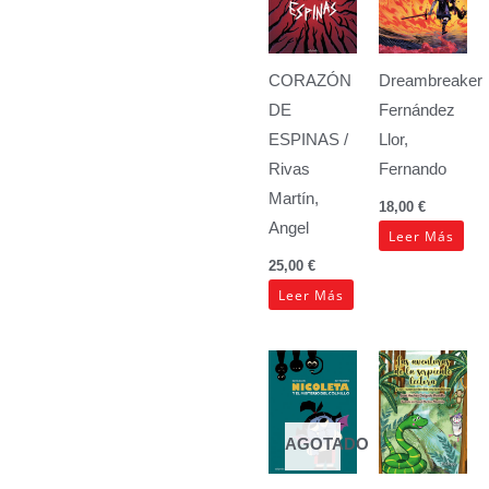
CORAZÓN
Dreambreaker
DE
Fernández
ESPINAS /
Llor,
Rivas
Fernando
Martín,
18,00
€
Angel
Leer Más
25,00
€
Leer Más
AGOTADO