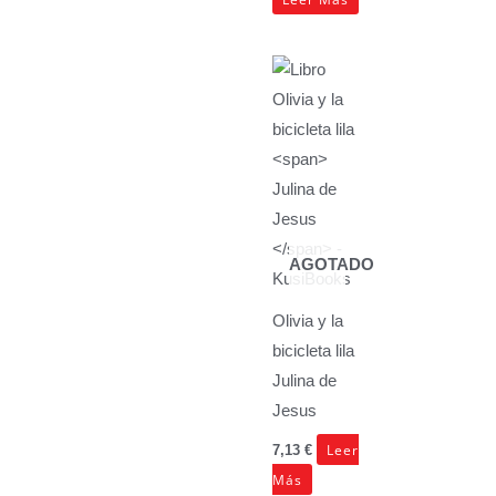
AGOTADO
Olivia y la
bicicleta lila
Julina de
Jesus
Leer
7,13
€
Más