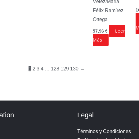
Vélez/María
1
Félix Ramírez
Ortega
M
Leer
57,96
€
Más
1
2
3
4
…
128
129
130
→
ation
Legal
Términos y Condiciones