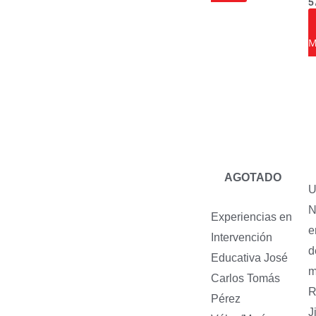
5
M
AGOTADO
U
N
Experiencias en
e
Intervención
d
Educativa
José
m
Carlos Tomás
R
Pérez
J