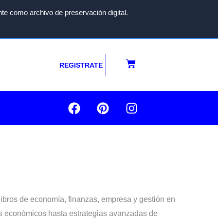
te como archivo de preservación digital.
Carrito
REGISTRATE
F
P
I
a
i
n
c
n
s
e
t
t
b
e
a
o
r
g
o
e
r
k
s
a
t
m
libros de economía, finanzas, empresa y gestión en
s económicos hasta estrategias avanzadas de