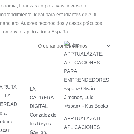
nomía, finanzas corporativas, inversión,
emprendimiento. Ideal para estudiantes de ADE,
financiero. Autores reconocidos y casos prácticos
 con envío rápido a toda España.
A RUTA
LA
E LA
CARRERA
VERDAD
DIGITAL
era
González de
APPTUALÁZATE.
obrino,
los Reyes-
APLICACIONES
scar
Gavilán,