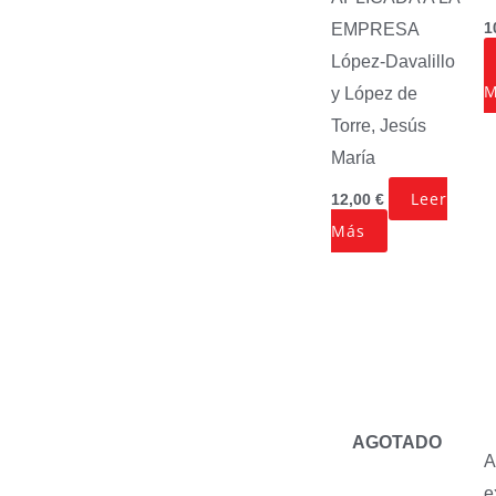
1
EMPRESA
López-Davalillo
M
y López de
Torre, Jesús
María
Leer
12,00
€
Más
AGOTADO
A
e