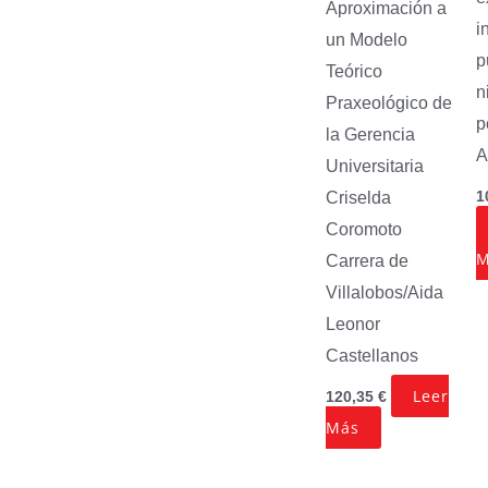
Aproximación a
i
un Modelo
p
Teórico
n
Praxeológico de
p
la Gerencia
A
Universitaria
1
Criselda
Coromoto
M
Carrera de
Villalobos/Aida
Leonor
Castellanos
Leer
120,35
€
Más