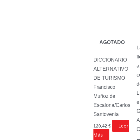
AGOTADO
L
f
DICCIONARIO
a
ALTERNATIVO
c
DE TURISMO
d
Francisco
L
Muñoz de
e
Escalona/Carlos
G
Santovenia
A
Leer
120,42
€
O
Más