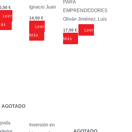
PARA
Ignacio Juan
0,50
€
EMPRENDEDORES
Leer
14,50
€
Oliván Jiménez, Luis
ás
Leer
Leer
17,50
€
Más
Más
AGOTADO
yuda
Inversión en
xterior,
AGOTADO