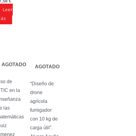
7,58
€
Leer
ás
AGOTADO
AGOTADO
so de
“Diseño de
TIC en la
drone
nseñanza
agrícola
e las
fumigador
atemáticas
con 10 kg de
uiz
carga útil”.
imenez