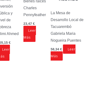
bienes raíces
nversión
Charles
La Mesa de
ública y
Pennyfeather
Desarrollo Local de
ivel de
23,47
€
Tacuarembó
obreza
Leer
Gabriela Maria
limi Ahmed
Más
Nogueira Puentes
05,15
€
Leer
Leer
58,34
€
Más
ás