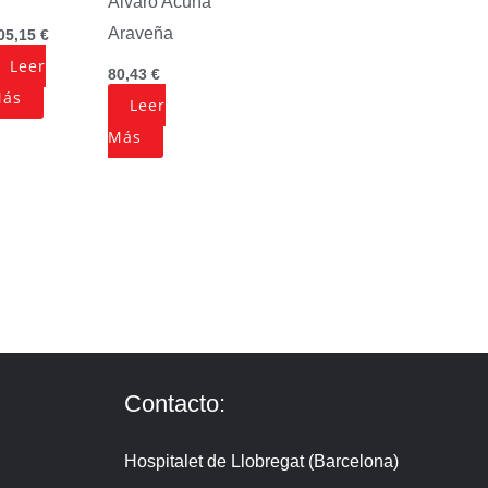
Alvaro Acuña
Araveña
05,15
€
Leer
80,43
€
ás
Leer
Más
Contacto:
Hospitalet de Llobregat (Barcelona)