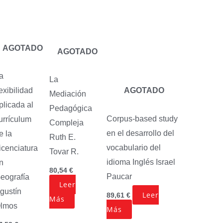
AGOTADO
AGOTADO
a
La
lexibilidad
AGOTADO
Mediación
plicada al
Pedagógica
Corpus-based study
urrículum
Compleja
en el desarrollo del
e la
Ruth E.
vocabulario del
icenciatura
Tovar R.
idioma Inglés
Israel
n
80,54
€
Paucar
eografía
Leer
gustín
Leer
89,61
€
Más
lmos
Más