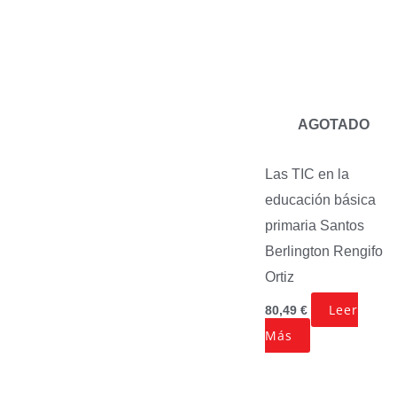
AGOTADO
Las TIC en la
educación básica
primaria
Santos
Berlington Rengifo
Ortiz
Leer
80,49
€
Más