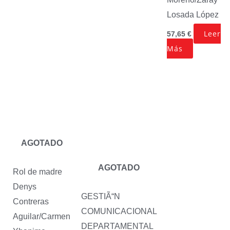
Losada López
Leer
57,65
€
Más
AGOTADO
AGOTADO
Rol de madre
Denys
GESTIÃ“N
Contreras
COMUNICACIONAL
Aguilar/Carmen
DEPARTAMENTAL