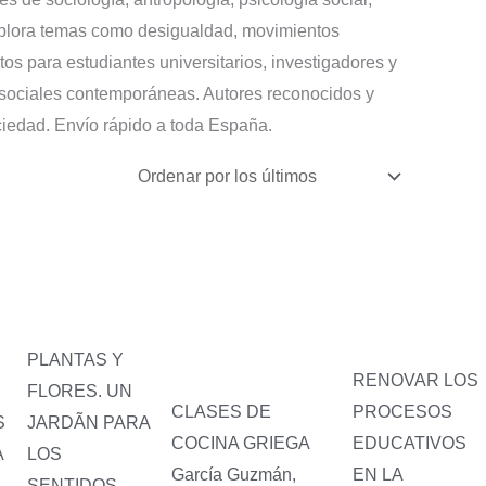
o
r
g
. Explora temas como desigualdad, movimientos
o
e
r
tos para estudiantes universitarios, investigadores y
 sociales contemporáneas. Autores reconocidos y
k
s
a
ciedad. Envío rápido a toda España.
t
m
PLANTAS Y
RENOVAR LOS
FLORES. UN
PROCESOS
CLASES DE
S
JARDÃN PARA
EDUCATIVOS
COCINA GRIEGA
A
LOS
EN LA
García Guzmán,
SENTIDOS