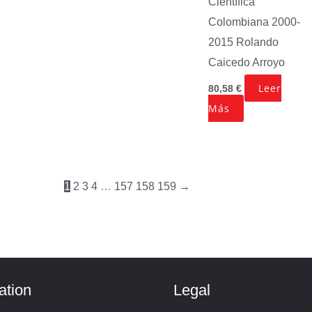
Científica
Colombiana 2000-
2015
Rolando
Caicedo Arroyo
Leer
80,58
€
Más
1
2
3
4
…
157
158
159
→
ation
Legal