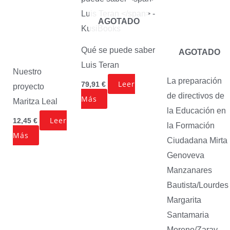
AGOTADO
Qué se puede saber
AGOTADO
Luis Teran
Nuestro
La preparación
Leer
79,91
€
proyecto
de directivos de
Más
Maritza Leal
la Educación en
Leer
12,45
€
la Formación
Más
Ciudadana
Mirta
Genoveva
Manzanares
Bautista/Lourdes
Margarita
Santamaria
Moreno/Zaray