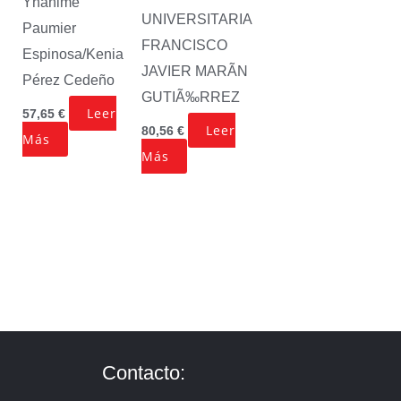
Yhanime
UNIVERSITARIA
Paumier
FRANCISCO
Espinosa/Kenia
JAVIER MARÃN
Pérez Cedeño
GUTIÃ‰RREZ
Leer
57,65
€
Leer
80,56
€
Más
Más
Contacto: