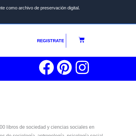
te como archivo de preservación digital.
Carrito
REGISTRATE
F
P
I
a
i
n
c
n
s
e
t
t
b
e
a
 libros de sociedad y ciencias sociales en
 de sociología, antropología, psicología social,