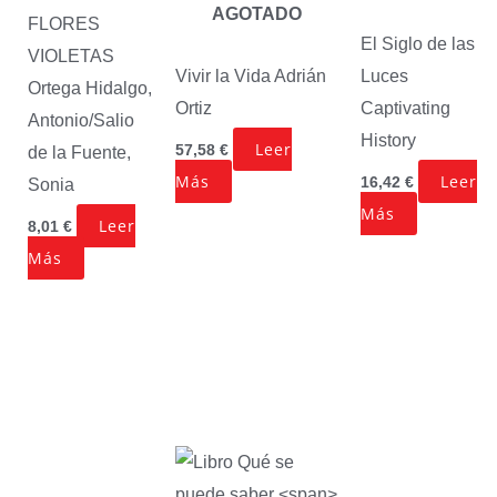
AGOTADO
FLORES
El Siglo de las
VIOLETAS
Luces
Vivir la Vida
Adrián
Ortega Hidalgo,
Captivating
Ortiz
Antonio/Salio
History
Leer
57,58
€
de la Fuente,
Leer
Más
16,42
€
Sonia
Más
Leer
8,01
€
Más