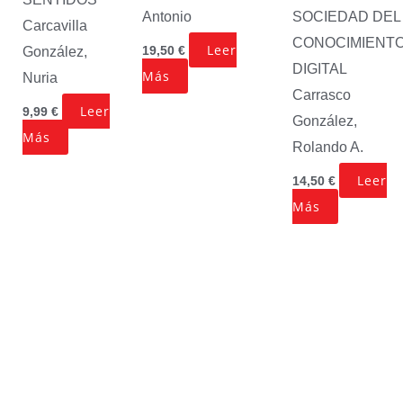
SOCIEDAD DEL
Antonio
Carcavilla
CONOCIMIENT
Leer
19,50
€
González,
DIGITAL
Más
Nuria
Carrasco
Leer
9,99
€
González,
Más
Rolando A.
Leer
14,50
€
Más