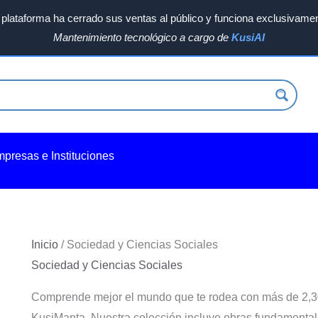
plataforma ha cerrado sus ventas al público y funciona exclusivamen
Mantenimiento tecnológico a cargo de
KusiAI
Ordenado
por
los
últimos
mpresas e Instituciones
Inicio
/ Sociedad y Ciencias Sociales
Sociedad y Ciencias Sociales
Comprende mejor el mundo que te rodea con más de 2,300
KusiManta. Nuestra colección incluye obras fundamentales