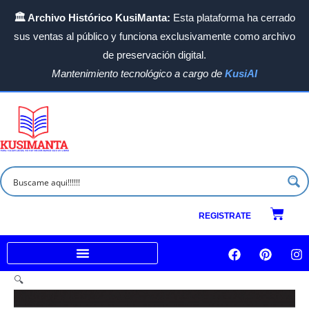
Ir
🏛️ Archivo Histórico KusiManta:
Esta plataforma ha cerrado
al
sus ventas al público y funciona exclusivamente como archivo
contenido
de preservación digital.
Mantenimiento tecnológico a cargo de
KusiAI
Carrit
REGISTRATE
F
P
I
a
i
n
c
n
s
Venta a empresas e Instituciones
🔍
e
t
t
b
e
a