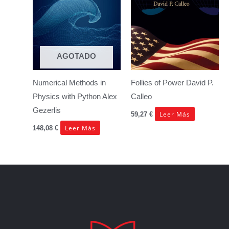
AGOTADO
Numerical Methods in
Follies of Power
David P.
Physics with Python
Alex
Calleo
Gezerlis
Leer Más
59,27
€
Leer Más
148,08
€