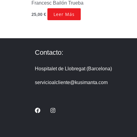
Francesc Bailón Trueba
Leer Más
25,00
€
Contacto:
Hospitalet de Llobregat (Barcelona)
servicioalcliente@kusimanta.com