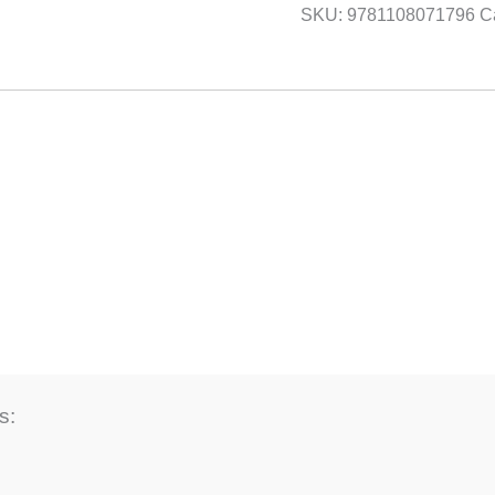
SKU:
9781108071796
C
s: