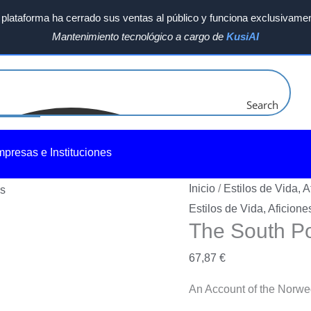
plataforma ha cerrado sus ventas al público y funciona exclusivamen
Mantenimiento tecnológico a cargo de
KusiAI
Search
mpresas e Instituciones
Inicio
/
Estilos de Vida, A
Estilos de Vida, Aficione
The South P
67,87
€
An Account of the Norweg