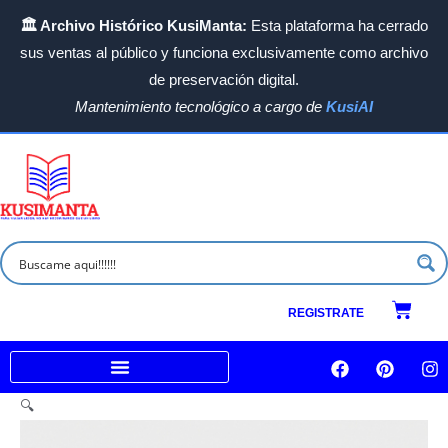
Ir
🏛️ Archivo Histórico KusiManta:
Esta plataforma ha cerrado
al
sus ventas al público y funciona exclusivamente como archivo
contenido
de preservación digital.
Mantenimiento tecnológico a cargo de
KusiAI
Carrit
REGISTRATE
F
P
I
a
i
n
c
n
s
Venta a empresas e Instituciones
🔍
e
t
t
b
e
a