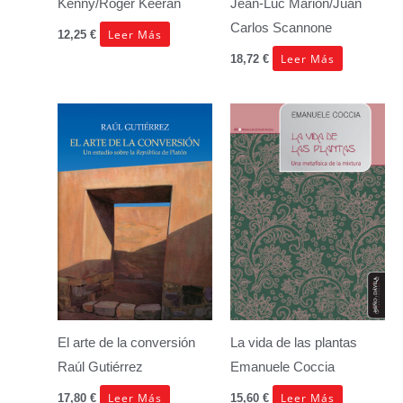
Kenny/Roger Keeran
Jean-Luc Marion/Juan
Carlos Scannone
Leer Más
12,25
€
Leer Más
18,72
€
El arte de la conversión
La vida de las plantas
Raúl Gutiérrez
Emanuele Coccia
Leer Más
Leer Más
17,80
€
15,60
€