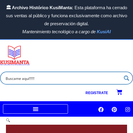
Ir
🏛️ Archivo Histórico KusiManta:
Esta plataforma ha cerrado
al
sus ventas al público y funciona exclusivamente como archivo
contenido
de preservación digital.
Mantenimiento tecnológico a cargo de
KusiAI
Carrit
REGISTRATE
F
P
I
a
i
n
c
n
s
Venta a empresas e Instituciones
🔍
e
t
t
b
e
a