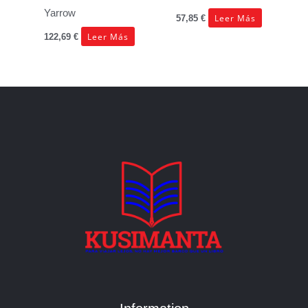
Yarrow
Leer Más
57,85
€
Leer Más
122,69
€