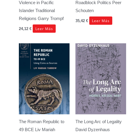
Violence in Pacific
Roadblock Politics
Peer
Islander Traditional
Schouten
Religions
Garry Trompf
Leer Más
35,42
€
Leer Más
24,12
€
The Roman Republic to
The Long Arc of Legality
49 BCE
Liv Mariah
David Dyzenhaus