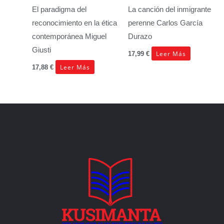
El paradigma del
La canción del inmigrante
reconocimiento en la ética
perenne
Carlos García
contemporánea
Miguel
Durazo
Giusti
Leer Más
17,99
€
Leer Más
17,88
€