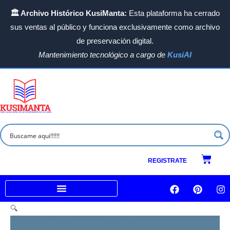
Ir
🏛️ Archivo Histórico KusiManta:
Esta plataforma ha cerrado
al
sus ventas al público y funciona exclusivamente como archivo
contenido
de preservación digital.
Mantenimiento tecnológico a cargo de
KusiAI
Carrit
REGISTRATE
F
P
I
a
i
n
c
n
s
Venta a empresas e Instituciones
🔍
e
t
t
b
e
a