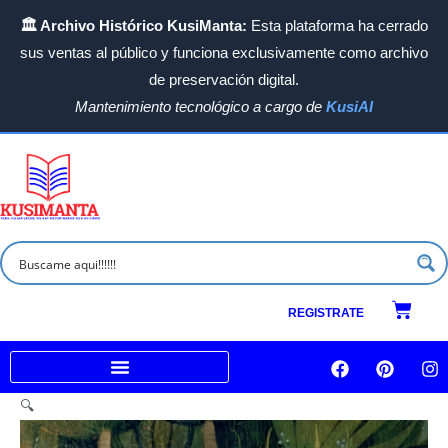
Ir
🏛️ Archivo Histórico KusiManta:
Esta plataforma ha cerrado
al
sus ventas al público y funciona exclusivamente como archivo
contenido
de preservación digital.
Mantenimiento tecnológico a cargo de
KusiAI
Carrit
REGISTRATE
F
P
I
a
i
n
c
n
s
Venta a empresas e Instituciones
🔍
e
t
t
b
e
a