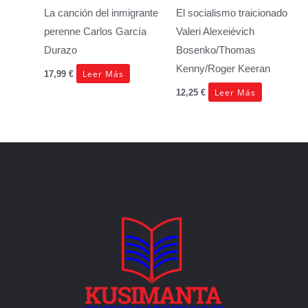
La canción del inmigrante
El socialismo traicionado
perenne
Carlos García
Valeri Alexeiévich
Durazo
Bosenko/Thomas
Kenny/Roger Keeran
Leer Más
17,99
€
Leer Más
12,25
€