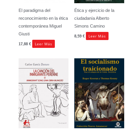
El paradigma del
Ética y ejercicio de la
reconocimiento en la ética
ciudadanía
Alberto
contemporánea
Miguel
Simons Camino
Giusti
Leer Más
8,59
€
Leer Más
17,88
€