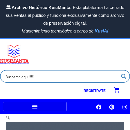
Ir
🏛️ Archivo Histórico KusiManta:
Esta plataforma ha cerrado
al
sus ventas al público y funciona exclusivamente como archivo
contenido
de preservación digital.
Mantenimiento tecnológico a cargo de
KusiAI
Carrit
REGISTRATE
F
P
I
a
i
n
c
n
s
Venta a empresas e Instituciones
🔍
e
t
t
b
e
a