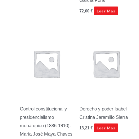
García Pons
Leer Más
72,00
€
Control constitucional y
Derecho y poder
Isabel
presidencialismo
Cristina Jaramillo Sierra
monárquico (1886-1910).
Leer Más
13,21
€
María José Maya Chaves