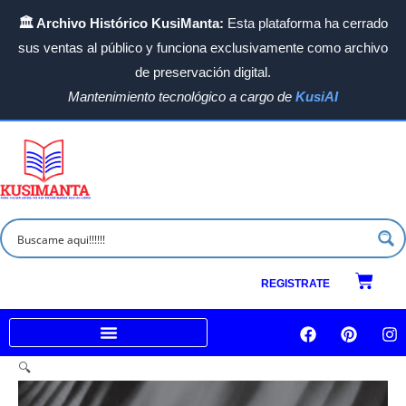
Ir
🏛️ Archivo Histórico KusiManta:
Esta plataforma ha cerrado
al
sus ventas al público y funciona exclusivamente como archivo
contenido
de preservación digital.
Mantenimiento tecnológico a cargo de
KusiAI
Carrit
REGISTRATE
F
P
I
a
i
n
c
n
s
Venta a empresas e Instituciones
🔍
e
t
t
b
e
a