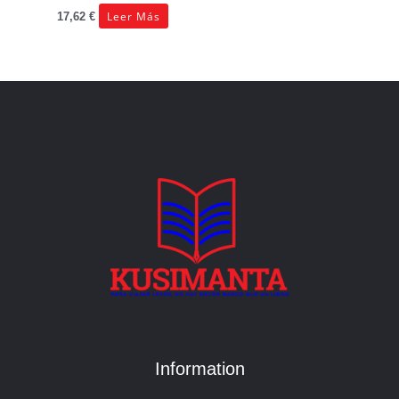
Leer Más
17,62
€
Information