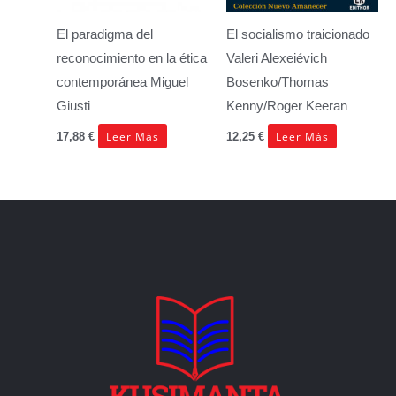
El paradigma del
El socialismo traicionado
reconocimiento en la ética
Valeri Alexeiévich
contemporánea
Miguel
Bosenko/Thomas
Giusti
Kenny/Roger Keeran
Leer Más
Leer Más
17,88
€
12,25
€