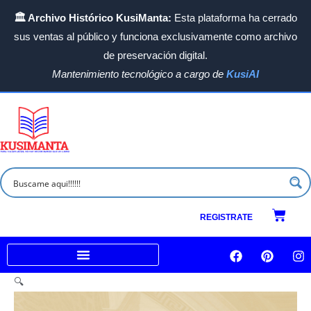
Ir
🏛️ Archivo Histórico KusiManta:
Esta plataforma ha cerrado
al
sus ventas al público y funciona exclusivamente como archivo
contenido
de preservación digital.
Mantenimiento tecnológico a cargo de
KusiAI
Carrit
REGISTRATE
F
P
I
a
i
n
c
n
s
Venta a empresas e Instituciones
🔍
e
t
t
b
e
a