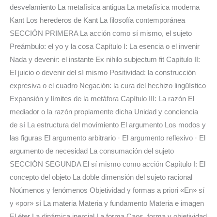
desvelamiento La metafísica antigua La metafísica moderna
Kant Los herederos de Kant La filosofía contemporánea
SECCIÓN PRIMERA La acción como sí mismo, el sujeto
Preámbulo: el yo y la cosa Capítulo I: La esencia o el invenir
Nada y devenir: el instante Ex nihilo subjectum fit Capítulo II:
El juicio o devenir del sí mismo Positividad: la construcción
expresiva o el cuadro Negación: la cura del hechizo lingüístico
Expansión y límites de la metáfora Capítulo III: La razón El
mediador o la razón propiamente dicha Unidad y conciencia
de sí La estructura del movimiento El argumento Los modos y
las figuras El argumento arbitrario · El argumento reflexivo · El
argumento de necesidad La consumación del sujeto
SECCIÓN SEGUNDA El sí mismo como acción Capítulo I: El
concepto del objeto La doble dimensión del sujeto racional
Noúmenos y fenómenos Objetividad y formas a priori «En» sí
y «por» sí La materia Materia y fundamento Materia e imagen
El éter La dinámica inercial La forma Caos, forma y objetividad