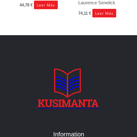
Laurence Senelick
Leer Más
44,78
€
Leer Más
74,11
€
Information