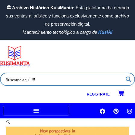
Ir
🏛️ Archivo Histórico KusiManta:
Esta plataforma ha cerrado
al
sus ventas al público y funciona exclusivamente como archivo
contenido
de preservación digital.
Mantenimiento tecnológico a cargo de
KusiAI
Carrit
REGISTRATE
F
P
I
a
i
n
c
n
s
Venta a empresas e Instituciones
🔍
e
t
t
b
e
a