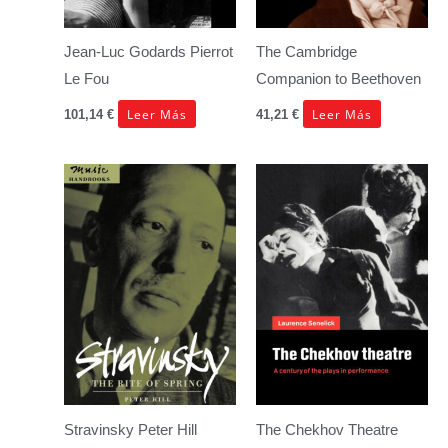
Jean-Luc Godards Pierrot
The Cambridge
Le Fou
Companion to Beethoven
Leer Más
Leer Más
101,14
€
41,21
€
Stravinsky
Peter Hill
The Chekhov Theatre