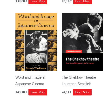
Leer Más
Leer Más
130,88
€
42,14
€
Word and Image in
The Chekhov Theatre
Japanese Cinema
Laurence Senelick
Leer Más
Leer Más
149,18
€
74,11
€