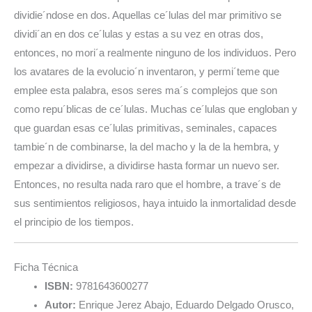
dividie´ndose en dos. Aquellas ce´lulas del mar primitivo se
dividi´an en dos ce´lulas y estas a su vez en otras dos,
entonces, no mori´a realmente ninguno de los individuos. Pero
los avatares de la evolucio´n inventaron, y permi´teme que
emplee esta palabra, esos seres ma´s complejos que son
como repu´blicas de ce´lulas. Muchas ce´lulas que engloban y
que guardan esas ce´lulas primitivas, seminales, capaces
tambie´n de combinarse, la del macho y la de la hembra, y
empezar a dividirse, a dividirse hasta formar un nuevo ser.
Entonces, no resulta nada raro que el hombre, a trave´s de
sus sentimientos religiosos, haya intuido la inmortalidad desde
el principio de los tiempos.
Ficha Técnica
ISBN:
9781643600277
Autor:
Enrique Jerez Abajo, Eduardo Delgado Orusco,