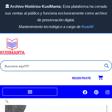
Ir
🏛️ Archivo Histórico KusiManta:
Esta plataforma ha cerrado
al
sus ventas al público y funciona exclusivamente como archivo
contenido
de preservación digital.
Mantenimiento tecnológico a cargo de
KusiAI
Carrit
REGISTRATE
F
P
I
a
i
n
c
n
s
Venta a empresas e Instituciones
🔍
e
t
t
b
e
a