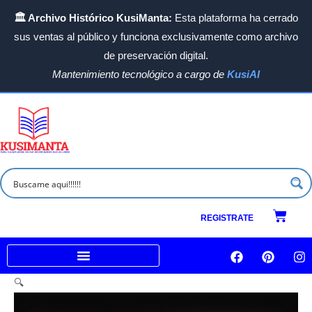
Ir
🏛️ Archivo Histórico KusiManta:
Esta plataforma ha cerrado
al
sus ventas al público y funciona exclusivamente como archivo
contenido
de preservación digital.
Mantenimiento tecnológico a cargo de
KusiAI
Carrit
REGISTRATE
F
P
I
a
i
n
c
n
s
Venta a empresas e Instituciones
🔍
e
t
t
b
e
a