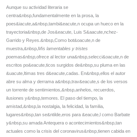
Aunque su actividad literaria se
centra&nbsp,fundamentalmente en la prosa, la
poes&iacute,a&nbsp,tambi&eacute,n ocupa un hueco en la
trayectoria&nbsp,de Jos&eacute, Luis S&aacute,nchez-
Garrido y Reyes.&nbsp,Como bot&oacute,n de
muestra,&nbsp,
Mis lamentables y tristes
poemas&nbsp,
ofrece al lector una&nbsp,selecci&oacute,n de
escritos po&eacute,ticos surgidos de&nbsp,su pluma en las
&uacute,ltimas tres d&eacute,cadas. En&nbsp,ellos el autor
abre su alma y derrama a&nbsp,trav&eacute,s de los versos
un torrente de sentimientos,&nbsp,anhelos, recuerdos,
ilusiones y&nbsp,temores. El paso del tiempo, la
amistad,&nbsp,la nostalgia, la felicidad, la familia,
lugares&nbsp,tan se&ntilde,eros para &eacute,l como Barbate
y&nbsp,su amada Antequera o acontecimientos&nbsp,tan
actuales como la crisis del coronavirus&nbsp,tienen cabida en