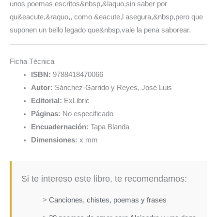
unos poemas escritos&nbsp,&laquo,sin saber por
qu&eacute,&raquo,, como &eacute,l asegura,&nbsp,pero que
suponen un bello legado que&nbsp,vale la pena saborear.
Ficha Técnica
ISBN:
9788418470066
Autor:
Sánchez-Garrido y Reyes, José Luis
Editorial:
ExLibric
Páginas:
No especificado
Encuadernación:
Tapa Blanda
Dimensiones:
x mm
Si te intereso este libro, te recomendamos:
>
Canciones, chistes, poemas y frases