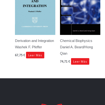
Derivation and Integration
Chemical Biophysics
Washek F. Pfeffer
Daniel A. Beard/Hong
Qian
Leer Más
67,75
€
Leer Más
74,71
€