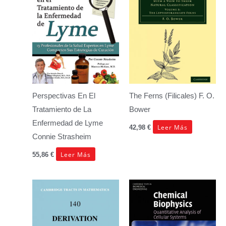
Perspectivas En El
The Ferns (Filicales)
F. O.
Tratamiento de La
Bower
Enfermedad de Lyme
Leer Más
42,98
€
Connie Strasheim
Leer Más
55,86
€