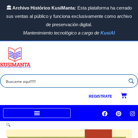
Ir
🏛️ Archivo Histórico KusiManta:
Esta plataforma ha cerrado
al
sus ventas al público y funciona exclusivamente como archivo
contenido
de preservación digital.
Mantenimiento tecnológico a cargo de
KusiAI
Carrit
REGISTRATE
F
P
I
a
i
n
c
n
s
Venta a empresas e Instituciones
🔍
e
t
t
b
e
a