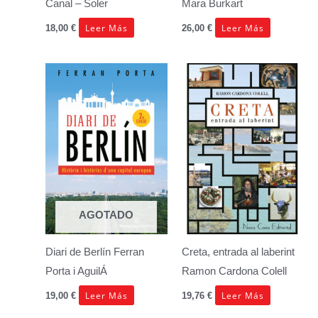
Canal – Soler
Mara Burkart
Leer Más
Leer Más
18,00
€
26,00
€
AGOTADO
Diari de Berlín
Ferran
Creta, entrada al laberint
Porta i AguilÁ
Ramon Cardona Colell
Leer Más
Leer Más
19,00
€
19,76
€