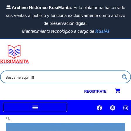
Ir
🏛️ Archivo Histórico KusiManta:
Esta plataforma ha cerrado
al
sus ventas al público y funciona exclusivamente como archivo
contenido
de preservación digital.
Mantenimiento tecnológico a cargo de
KusiAI
Carrit
REGISTRATE
F
P
I
a
i
n
c
n
s
Venta a empresas e Instituciones
🔍
e
t
t
b
e
a