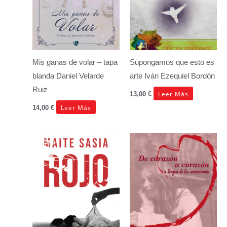
Mis ganas de volar – tapa
Supongamos que esto es
blanda
Daniel Velarde
arte
Iván Ezequiel Bordón
Ruiz
Leer Más
13,00
€
Leer Más
14,00
€