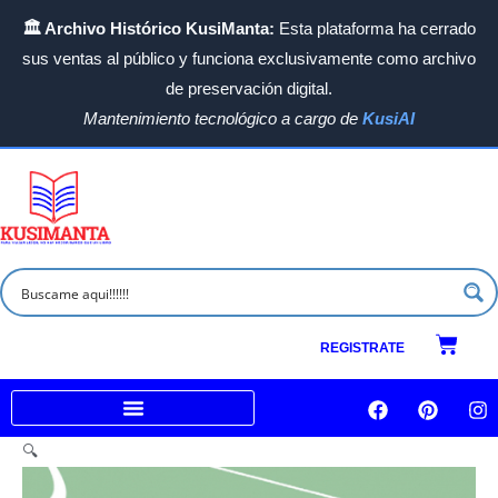
Ir
🏛️ Archivo Histórico KusiManta:
Esta plataforma ha cerrado
al
sus ventas al público y funciona exclusivamente como archivo
contenido
de preservación digital.
Mantenimiento tecnológico a cargo de
KusiAI
Carrit
REGISTRATE
F
P
I
a
i
n
c
n
s
Venta a empresas e Instituciones
🔍
e
t
t
b
e
a