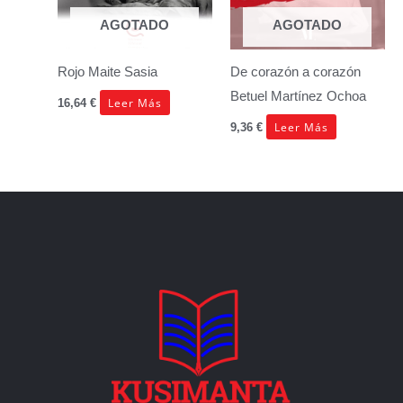
AGOTADO
AGOTADO
Rojo
Maite Sasia
De corazón a corazón
Betuel Martínez Ochoa
Leer Más
16,64
€
Leer Más
9,36
€