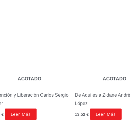
AGOTADO
AGOTADO
nción y Liberación
Carlos Sergio
De Aquiles a Zidane
André
er
López
Leer Más
Leer Más
0
€
13,52
€