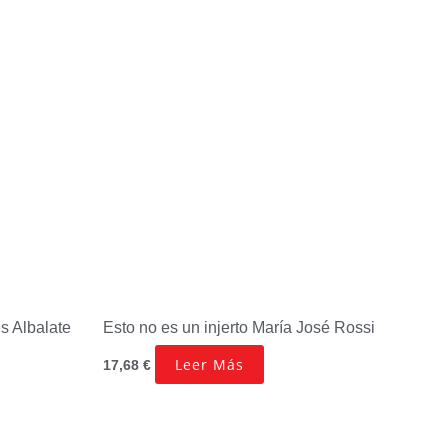
s Albalate
Esto no es un injerto
María José Rossi
Leer Más
17,68
€