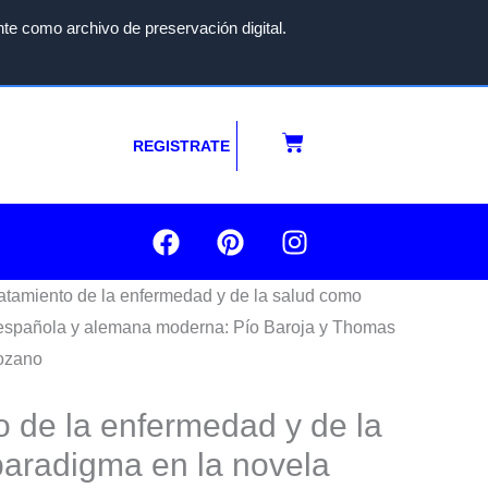
te como archivo de preservación digital.
Carrito
REGISTRATE
F
P
I
a
i
n
c
n
s
tratamiento de la enfermedad y de la salud como
e
t
t
 española y alemana moderna: Pío Baroja y Thomas
b
e
a
o
r
g
ozano
o
e
r
k
s
a
o de la enfermedad y de la
t
m
aradigma en la novela