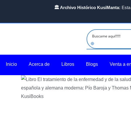
Ir
🏛️ Archivo Histórico KusiManta:
Esta 
al
contenido
Inicio
Acerca de
Libros
Blogs
Venta a e