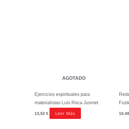
AGOTADO
Ejercicios espirituales para
Rede
materialistas
Luís Roca Jusmet
Fust
Leer Más
13,52
€
10,4