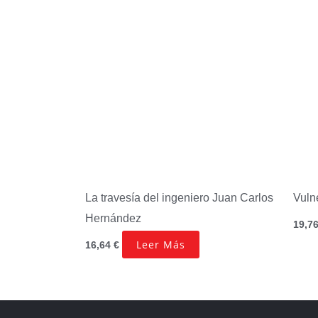
La travesía del ingeniero
Juan Carlos
Vuln
Hernández
19,7
Leer Más
16,64
€