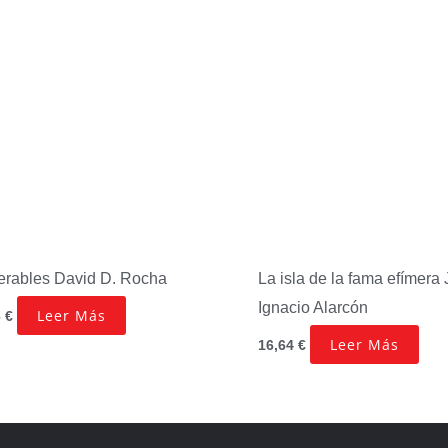
erables
David D. Rocha
La isla de la fama efímera
Ignacio Alarcón
Leer Más
6
€
Leer Más
16,64
€