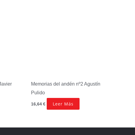
Javier
Memorias del andén nº2
Agustín
Pulido
Leer Más
16,64
€