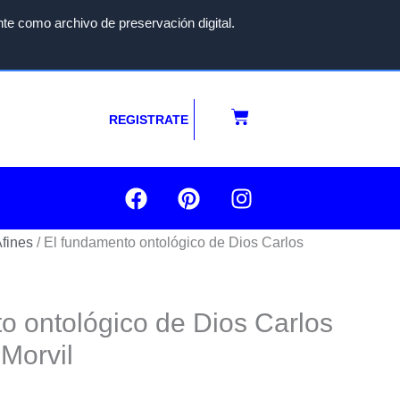
te como archivo de preservación digital.
Carrito
REGISTRATE
F
P
I
a
i
n
c
n
s
fines
/ El fundamento ontológico de Dios Carlos
e
t
t
b
e
a
o
r
g
o
e
r
o ontológico de Dios
Carlos
k
s
a
Morvil
t
m