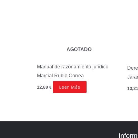
AGOTADO
Manual de razonamiento jurídico
Dere
Marcial Rubio Correa
Jaram
Leer Más
12,89
€
13,2
Inform