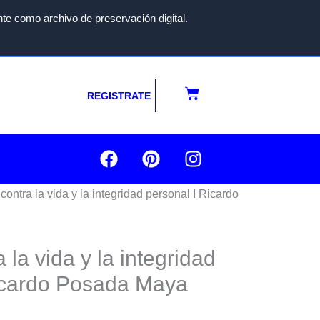
te como archivo de preservación digital.
Carrito
REGISTRATE
F
P
I
a
i
n
c
n
s
 contra la vida y la integridad personal I Ricardo
e
t
t
b
e
a
o
r
g
o
e
r
a la vida y la integridad
k
s
a
cardo Posada Maya
t
m