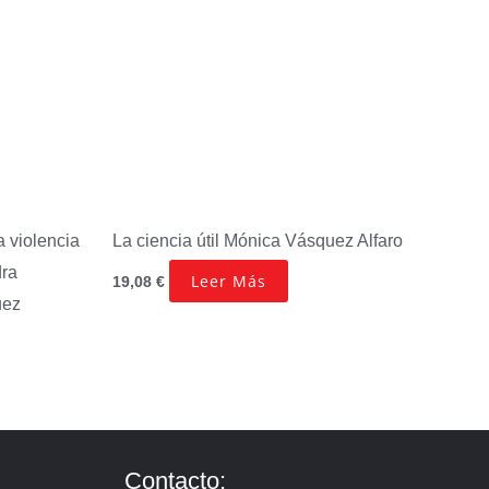
 violencia
La ciencia útil
Mónica Vásquez Alfaro
dra
Leer Más
19,08
€
uez
Contacto: