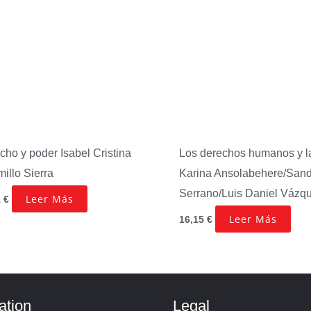
cho y poder
Isabel Cristina
Los derechos humanos y la
illo Sierra
Karina Ansolabehere/San
Serrano/Luis Daniel Vázq
Leer Más
1
€
Leer Más
16,15
€
ation
Legal