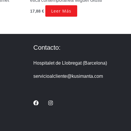
smet
ética contemporánea
Miguel Giusti
Leer Más
17,88
€
Contacto:
Hospitalet de Llobregat (Barcelona)
servicioalcliente@kusimanta.com