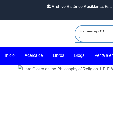
Ir
🏛️ Archivo Histórico KusiManta:
Esta 
al
contenido
Inicio
Acerca de
Libros
Blogs
Venta a e