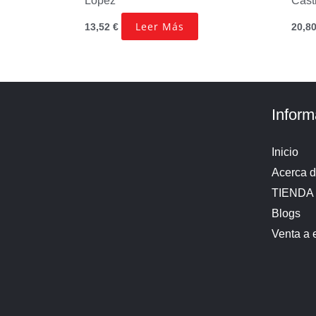
López
Cast
Leer Más
13,52
€
20,8
Inform
Inicio
Acerca 
TIENDA
Blogs
Venta a 