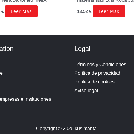
iñeira/Bartomeu MeliÁ
materialistas
Luís Roca Ju
Leer Más
Leer Más
0
€
13,52
€
ation
Legal
Términos y Condiciones
de
Política de privacidad
Política de cookies
Aviso legal
empresas e Instituciones
Copyright © 2026 kusimanta.