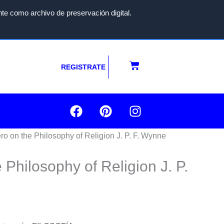
te como archivo de preservación digital.
Carrito
REGISTRATE
F
P
I
a
i
n
c
n
s
ro on the Philosophy of Religion J. P. F. Wynne
e
t
t
b
e
a
e Philosophy of Religion
J. P.
o
r
g
o
e
r
k
s
a
t
m